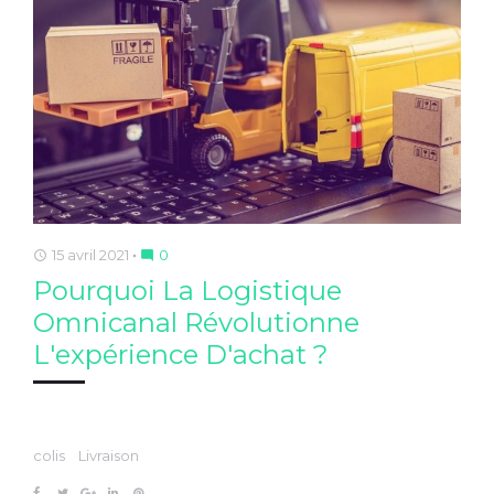
k
n
s
t
15 avril 2021
0
access_time
mode_comment
Pourquoi La Logistique
Omnicanal Révolutionne
L'expérience D'achat ?
colis
Livraison
F
T
G
L
P