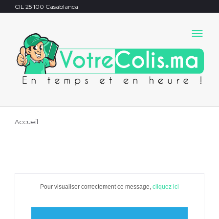
S
CIL 25 100 Casablanca
k
menu
i
p
t
o
c
o
n
Accueil
t
e
n
t
Pour visualiser correctement ce message,
cliquez ici